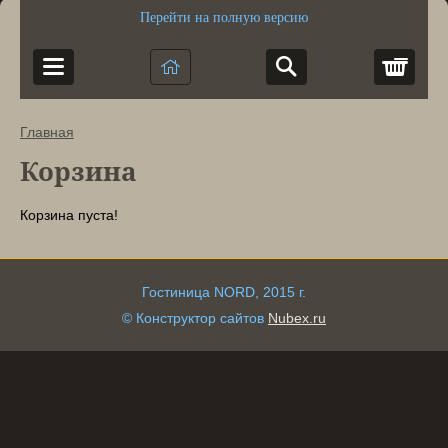
Перейти на полную версию
Корз
Главная
Корзина
Корзина пуста!
Гостиница NORD, 2015 г.
© Конструктор сайтов
Nubex.ru