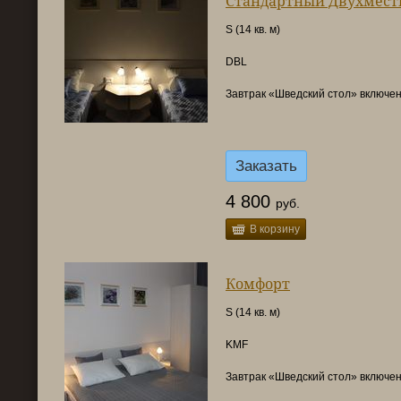
Стандартный Двухмест
S (14 кв. м)
DBL
Завтрак «Шведский стол» включен
Заказать
4 800
руб.
В корзину
Комфорт
S (14 кв. м)
KMF
Завтрак «Шведский стол» включен