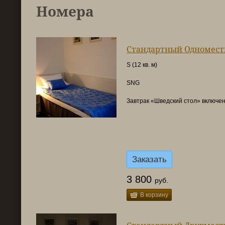
Номера
Стандартный Одномес
S (12 кв. м)
SNG
Завтрак «Шведский стол» включен
Заказать
3 800
руб.
В корзину