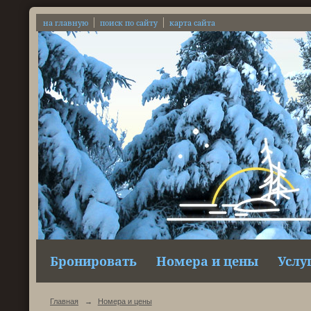
на главную
поиск по сайту
карта сайта
Бронировать
Номера и цены
Услу
Главная
→
Номера и цены