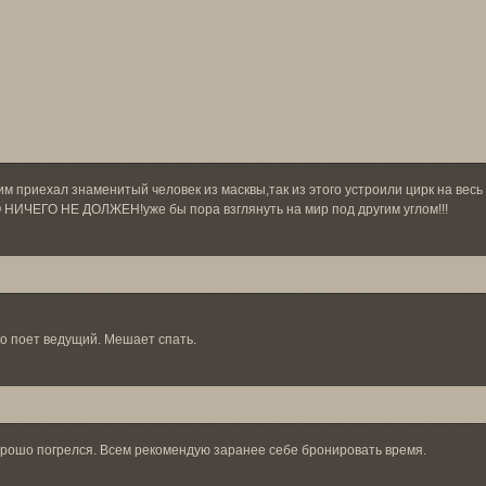
им приехал знаменитый человек из масквы,так из этого устроили цирк на весь 
ТО НИЧЕГО НЕ ДОЛЖЕН!уже бы пора взглянуть на мир под другим углом!!!
ко поет ведущий. Мешает спать.
орошо погрелся. Всем рекомендую заранее себе бронировать время.