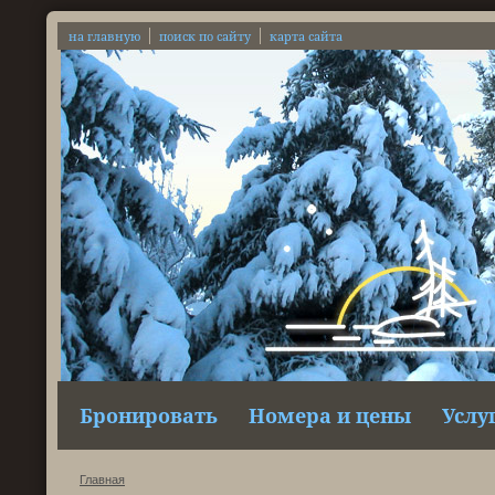
на главную
поиск по сайту
карта сайта
Бронировать
Номера и цены
Услу
Главная