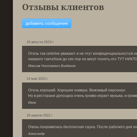
Отзывы клиентов
добавить сообщение
18 августа 2023 г.
Отель так себе!не уважают и не чтут конфиденциальность!к н
никакого такта!!они до сих пор не могут понять,что ТУТ НИК
Максим Николаевич Богданов
14 мая 2023 г.
Отель хороший. Хорошие номера. Вежливый персонал.
Но в ресторане допоздна очень громко играет музыка, и гром
Иван
29 апреля 2022 г.
Очень понравилась бесплатная сауна. После рабочего дня х
Александр