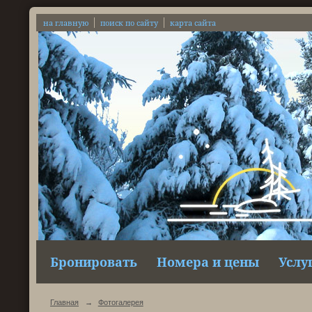
на главную
поиск по сайту
карта сайта
Бронировать
Номера и цены
Услу
Главная
→
Фотогалерея